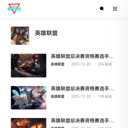
英雄联盟
英雄联盟总决赛资格赛选手国
际交流促进成长
英雄联盟
⋅
2025-12-20
⋅
204 阅读
英雄联盟总决赛资格赛选手极
限操作惊艳全场
英雄联盟
⋅
2025-12-20
⋅
198 阅读
英雄联盟总决赛资格赛选手技
术短板针对性训练