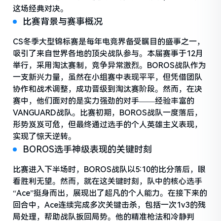
这场经典对决。
比赛背景与赛事概况
CS冬季大型锦标赛是每年电竞界备受瞩目的盛事之一，
吸引了来自世界各地的顶尖战队参与。本届赛事于12月
举行，采用淘汰赛制，竞争异常激烈。BOROS战队作为
一支新兴力量，虽然在小组赛中表现平平，但凭借团队
协作和战术调整，成功晋级到淘汰赛阶段。然而，在决
赛中，他们面对的是实力强劲的对手——经验丰富的
VANGUARD战队。比赛初期，BOROS战队一度落后，
形势岌岌可危，但最终通过选手的个人英雄主义表现，
实现了惊天逆转。
BOROS选手神级表现的关键时刻
比赛进入下半场时，BOROS战队以5:10的比分落后，眼
看胜利无望。然而，就在这关键时刻，队中的核心选手
“Ace”挺身而出，展现出了超凡的个人能力。在接下来的
回合中，Ace连续完成多次关键击杀，包括一次1v3的残
局处理，帮助战队扳回局势。他的精准枪法和冷静判