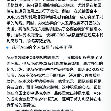
调整战术，转向更具侵略性的进攻模式，尤其是在地图
控制和道具使用上进行了优化。例如，在关键回合中，
BOROS战队利用烟雾弹和闪光弹的组合，成功突破了对
手的防线。同时，Ace选手的个人发挥也离不开团队的
支援，其他队员在关键时刻提供了必要的掩护和信息收
集。这种战术灵活性，使得BOROS战队能够在逆境中找
到突破口，最终实现逆转。
选手Ace的个人背景与成长历程
Ace作为BOROS战队的明星选手，其成长历程充满了励
志色彩。他从小就对CS系列游戏充满热情，通过多年的
刻苦训练，逐渐在业余赛事中崭露头角。加入BOROS战
队后，Ace不仅在技术上不断精进，还注重心理素质的
培养。在本次冬季锦标赛前，他曾表示，团队的目标是
突破自我，而非单纯追求胜利。这种积极的心态，帮助
他在高压比赛中保持冷静，最终贡献出神级表现。Ace
的成功也激励了许多年轻玩家，证明了努力和坚持在电
竞领域的重要性。