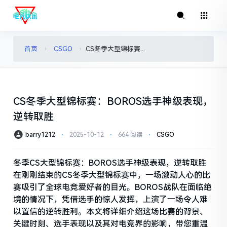
首页
CSGO
CS冬季大型锦标赛：BOROS选手神级表现，逆转取胜
›
›
CS冬季大型锦标赛：BOROS选手神级表现，
逆转取胜
barry1212
⋅
2025-10-12
⋅
664 阅读
⋅
CSGO
冬季CS大型锦标赛：BOROS选手神级表现，逆转取胜
在刚刚结束的CS冬季大型锦标赛中，一场激动人心的比
赛吸引了全球电竞爱好者的目光。BOROS战队在面临绝
境的情况下，凭借选手的惊人发挥，上演了一场令人难
以置信的逆转胜利。本文将详细介绍这场比赛的背景、
关键时刻、选手表现以及其对电竞界的影响，带您重温