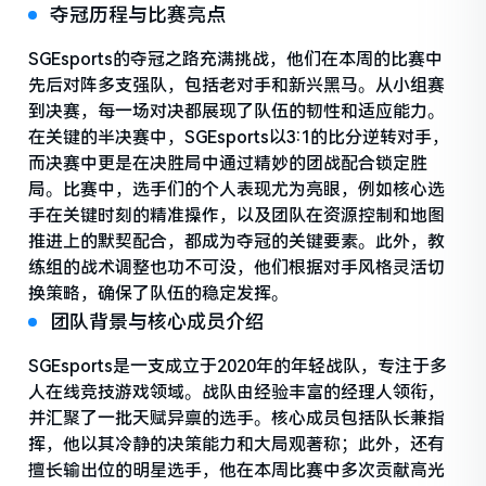
夺冠历程与比赛亮点
SGEsports的夺冠之路充满挑战，他们在本周的比赛中
先后对阵多支强队，包括老对手和新兴黑马。从小组赛
到决赛，每一场对决都展现了队伍的韧性和适应能力。
在关键的半决赛中，SGEsports以3:1的比分逆转对手，
而决赛中更是在决胜局中通过精妙的团战配合锁定胜
局。比赛中，选手们的个人表现尤为亮眼，例如核心选
手在关键时刻的精准操作，以及团队在资源控制和地图
推进上的默契配合，都成为夺冠的关键要素。此外，教
练组的战术调整也功不可没，他们根据对手风格灵活切
换策略，确保了队伍的稳定发挥。
团队背景与核心成员介绍
SGEsports是一支成立于2020年的年轻战队，专注于多
人在线竞技游戏领域。战队由经验丰富的经理人领衔，
并汇聚了一批天赋异禀的选手。核心成员包括队长兼指
挥，他以其冷静的决策能力和大局观著称；此外，还有
擅长输出位的明星选手，他在本周比赛中多次贡献高光