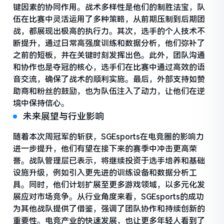
键因素的协同作用。战术多样性是他们的制胜法宝，队
伍在比赛中灵活运用了多种策略，从前期压制到后期团
战，都展现出极高的执行力。其次，选手的个人技术不
断提升，通过日常高强度训练和数据分析，他们弥补了
之前的短板，并在关键时刻发挥出色。此外，团队沟通
和协作也是夺冠的核心，选手们在比赛中通过高效的语
音交流，确保了战术的顺利实施。最后，外部支持如赞
助商和粉丝的鼓励，也为队伍注入了动力，让他们在逆
境中保持信心。
未来展望与行业影响
随着本次周冠军的斩获，SGEsports在电竞圈的影响力
进一步提升，他们有望在接下来的赛季中冲击更高荣
誉。战队管理层已表示，将继续投资于选手培养和基础
设施升级，例如引入更先进的训练设备和数据分析工
具。同时，他们计划扩展至更多游戏领域，以多元化发
展应对市场竞争。从行业角度来看，SGEsports的成功
为其他战队提供了借鉴，强调了团队协作和持续创新的
重要性。电竞产业的快速发展，也让更多年轻人看到了