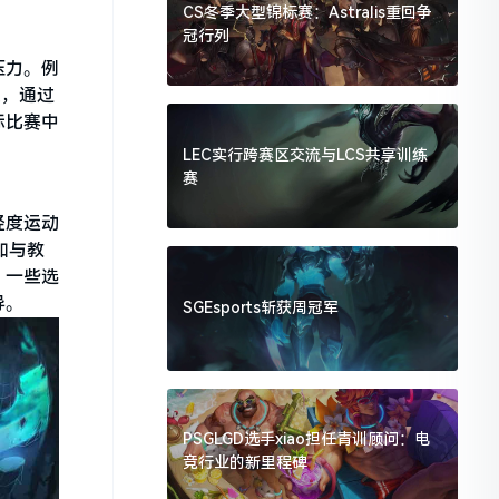
CS冬季大型锦标赛：Astralis重回争
冠行列
压力。例
次，通过
际比赛中
。
LEC实行跨赛区交流与LCS共享训练
赛
轻度运动
如与教
。一些选
导。
SGEsports斩获周冠军
PSGLGD选手xiao担任青训顾问：电
竞行业的新里程碑