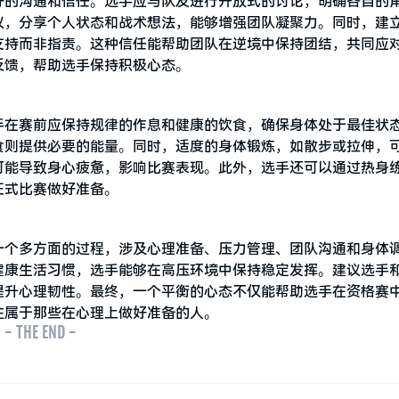
好的沟通和信任。选手应与队友进行开放式的讨论，明确各自的
议，分享个人状态和战术想法，能够增强团队凝聚力。同时，建
支持而非指责。这种信任能帮助团队在逆境中保持团结，共同应
反馈，帮助选手保持积极心态。
手在赛前应保持规律的作息和健康的饮食，确保身体处于最佳状
食则提供必要的能量。同时，适度的身体锻炼，如散步或拉伸，
可能导致身心疲惫，影响比赛表现。此外，选手还可以通过热身
正式比赛做好准备。
一个多方面的过程，涉及心理准备、压力管理、团队沟通和身体
健康生活习惯，选手能够在高压环境中保持稳定发挥。建议选手
提升心理韧性。最终，一个平衡的心态不仅能帮助选手在资格赛
往属于那些在心理上做好准备的人。
- THE END -