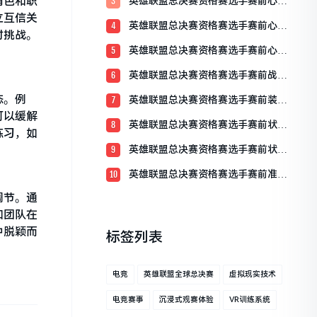
角色和职
英雄联盟总决赛资格赛选手赛前心理
3
准备：决胜于心态之间
立互信关
英雄联盟总决赛资格赛选手赛前心态
4
对挑战。
调整的重要性
英雄联盟总决赛资格赛选手赛前心态
5
分享
英雄联盟总决赛资格赛选手赛前战术
6
理解概述
态。例
英雄联盟总决赛资格赛选手赛前装备
7
检查全解析
可以缓解
英雄联盟总决赛资格赛选手赛前状态
8
练习，如
调整全攻略
英雄联盟总决赛资格赛选手赛前状态
9
评估
英雄联盟总决赛资格赛选手赛前准备
10
流程详解
调节。通
和团队在
中脱颖而
标签列表
电竞
英雄联盟全球总决赛
虚拟现实技术
电竞赛事
沉浸式观赛体验
VR训练系统