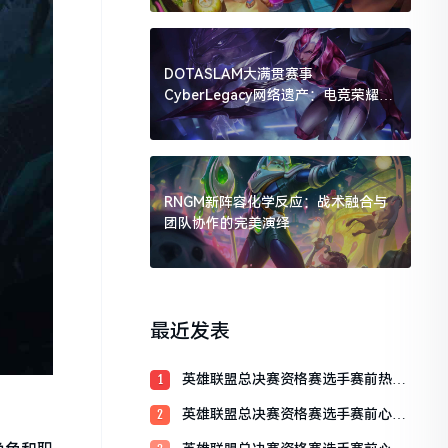
DOTASLAM大满贯赛事
CyberLegacy网络遗产：电竞荣耀的
数字传承
RNGM新阵容化学反应：战术融合与
团队协作的完美演绎
最近发表
英雄联盟总决赛资格赛选手赛前热身
1
训练全解析
英雄联盟总决赛资格赛选手赛前心理
2
辅导：决胜心态的关键