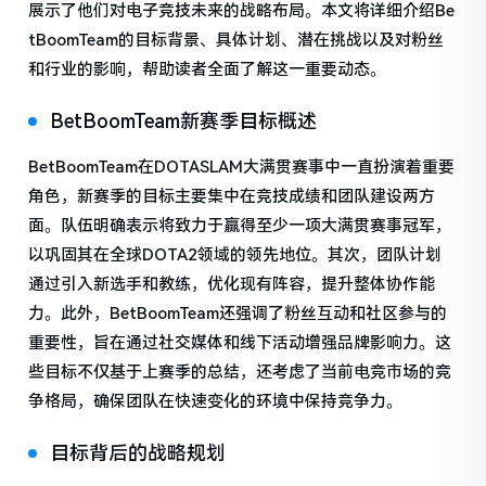
展示了他们对电子竞技未来的战略布局。本文将详细介绍Be
tBoomTeam的目标背景、具体计划、潜在挑战以及对粉丝
和行业的影响，帮助读者全面了解这一重要动态。
BetBoomTeam新赛季目标概述
BetBoomTeam在DOTASLAM大满贯赛事中一直扮演着重要
角色，新赛季的目标主要集中在竞技成绩和团队建设两方
面。队伍明确表示将致力于赢得至少一项大满贯赛事冠军，
以巩固其在全球DOTA2领域的领先地位。其次，团队计划
通过引入新选手和教练，优化现有阵容，提升整体协作能
力。此外，BetBoomTeam还强调了粉丝互动和社区参与的
重要性，旨在通过社交媒体和线下活动增强品牌影响力。这
些目标不仅基于上赛季的总结，还考虑了当前电竞市场的竞
争格局，确保团队在快速变化的环境中保持竞争力。
目标背后的战略规划